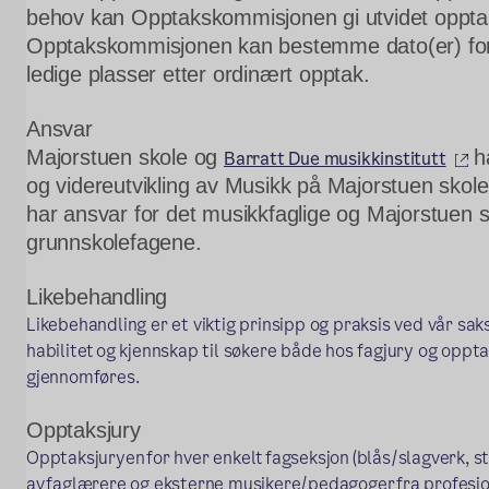
behov kan Opptakskommisjonen gi utvidet opptak
Opptakskommisjonen kan bestemme dato(er) for
ledige plasser etter ordinært opptak.
Ansvar
(e
Majorstuen skole og 
 h
Barratt Due musikkinstitutt
og videreutvikling av Musikk på Majorstuen skole.
har ansvar for det musikkfaglige og Majorstuen sk
grunnskolefagene.  
L
ikebehandling
Likebehandling er et viktig prinsipp og praksis ved vår sak
habilitet og kjennskap til søkere både hos fagjury og oppt
gjennomføres.  
Opptaks
jury
Opptaksjuryen for hver enkelt fagseksjon (blås/slagverk, str
av faglærere og eksterne musikere/pedagoger fra profesjon