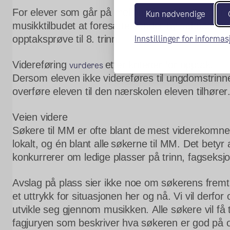
For elever som går på mellomtrinnet forutsetter fo
Kun nødvendige
musikktilbudet at foresatte sender ny søknad om 
Innstillinger for informa
opptaksprøve til 8. trinn.
Videreføring 
etter kriterier for opptak.
vurderes
Dersom eleven ikke videreføres til ungdomstrinnet
overføre eleven til den nærskolen eleven tilhører
Veien videre 
Søkere til MM er ofte blant de mest viderekomne
lokalt, og én blant alle 
søkerne til MM. Det betyr a
konkurrerer om ledige plasser på trinn, fagseksj
Avslag på plass sier ikke noe om søkerens fremt
et uttrykk for situasjonen her og nå. Vi vil derfor o
utvikle seg gjennom musikken. Alle søkere vil få t
fagjuryen som beskriver hva søkeren er god på 