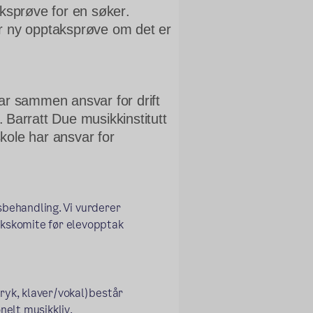
sprøve for en søker. 
 ny opptaksprøve om det er 
kstern lenke)
ar sammen ansvar for drift 
 Barratt Due musikkinstitutt 
ole har ansvar for 
sbehandling. Vi vurderer 
akskomite før elevopptak 
yk, klaver/vokal) består 
elt musikkliv. 