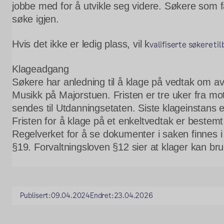
jobbe med for å utvikle seg videre. Søkere som få
søke igjen
.
Hvis det ikke er ledig plass, vil k
valifiserte søkere til
Klageadgang
Søkere har anledning til å klage på vedtak om avs
Musikk på Majorstuen. Fristen er tre uker fra mot
sendes til Utdanningsetaten. Siste klageinstans er 
Fristen for å klage på et enkeltvedtak er bestemt 
Regelverket for å se dokumenter i saken finnes i 
§19. Forvaltningsloven §12 sier at klager kan bru
Publisert:
09.04.2024
Endret:
23.04.2026