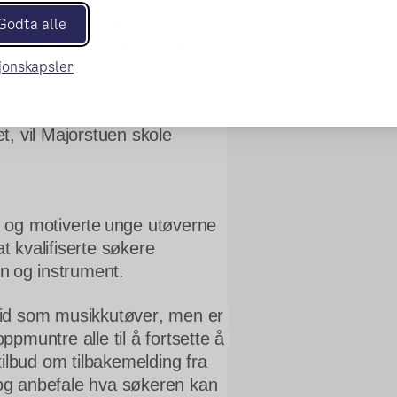
rtsatt skolegang i 
Godta alle
plass, og av at eleven består 
sjonskapsler
, vil Majorstuen skole 
.
 og motiverte unge utøverne 
t kvalifiserte søkere 
on og instrument.
id som musikkutøver, men er 
ppmuntre alle til å fortsette å 
ilbud om tilbakemelding fra 
og anbefale hva søkeren kan 