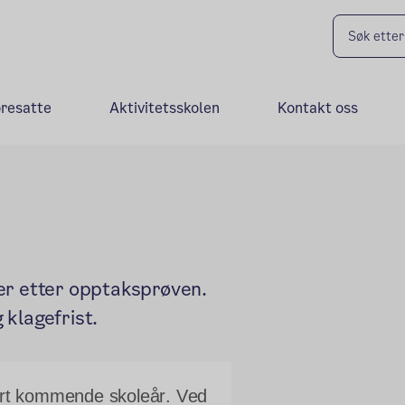
oresatte
Aktivitetsskolen
Kontakt oss
er etter opptaksprøven.
klagefrist.
tart kommende skoleår. Ved 