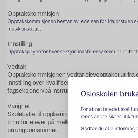
Opptakskom
misjon
Opptakskommisjonen består av ledelsen for Majorstuen sk
musikkinstitutt.
Innstilling
Opptaksjuryen for hver seksjon innstiller søkere i prioritert
Vedtak
Opptakskommisjonen vedtar elevopptaket ut fra o
innstilling over kvalifiserte søkere, ledige plasser 
fagseksjonen/på instrumentet. 
Osloskolen bruk
Varighet
For at nettstedet skal fu
Skolebytte til opplæring i Musikk ved Majorstuen s
mens andre sikrer ulik fun
trinn for elever på mellomtrinnet, og til og med 10.
Godtar du alle informasjo
på ungdomstrinnet.