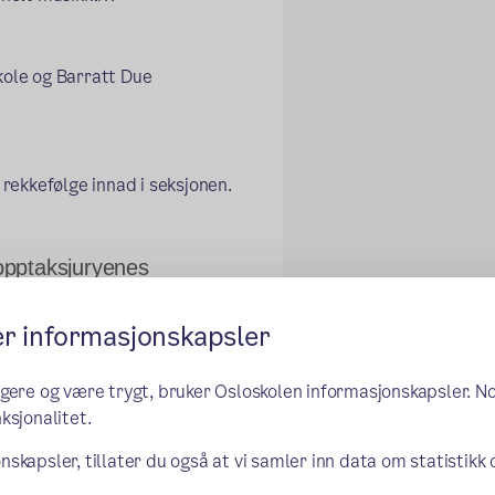
ole og Barratt Due 
 rekkefølge innad i seksjonen. 
pptaksjuryenes 
på 
årstrinn
 og ledige plasser i 
er informasjonskapsler
ngere og være trygt, bruker Osloskolen informasjonskapsler. N
kole gjelder til og med 7. 
ksjonalitet.
 trinn for elever 
nskapsler, tillater du også at vi samler inn data om statistikk