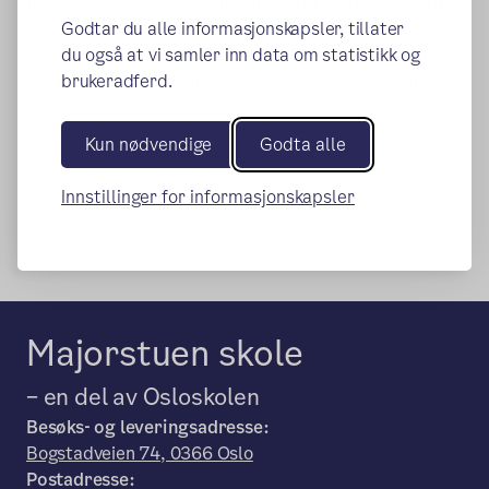
nnhold/Skole%20og%20utdanning/Aktivitetsskolen/Ege
(ekstern lenke)
nerklskjema-Aktivitetsskolen.pdf
Godtar du alle informasjonskapsler, tillater
Hvis dere har behov for veiledning eller hjelp, ta kontakt
du også at vi samler inn data om statistikk og
med Mona Bjørnstad,
mona.bjornstad@osloskolen.no
.
brukeradferd.
Kun nødvendige
Godta alle
Publisert:
25.03.2020
Endret:
23.06.2021
Innstillinger for informasjonskapsler
Majorstuen skole
– en del av Osloskolen
Besøks- og leveringsadresse:
Bogstadveien 74, 0366 Oslo
Postadresse: