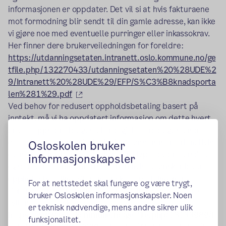
informasjonen er oppdater. Det vil si at hvis fakturaene
mot formodning blir sendt til din gamle adresse, kan ikke
vi gjøre noe med eventuelle purringer eller inkassokrav.
Her finner dere brukerveiledningen for foreldre:
https://utdanningsetaten.intranett.oslo.kommune.no/ge
tfile.php/132270433/utdanningsetaten%20%28UDE%2
9/Intranett%20%28UDE%29/EFP/S%C3%B8knadsporta
(ekstern lenke)
len%281%29.pdf
Ved behov for redusert oppholdsbetaling basert på
inntekt, må vi ha oppdatert informasjon om dette hvert
år ved oppstart i august. For å gjelde fra august, må
dette leveres innen 10.juni, altså før sommerferien. Hvis
Osloskolen bruker
du melder inn barnet ditt hos oss i løpet av året, må du
informasjonskapsler
også levere denne informasjonen hvis du ønsker lavere
oppholdsbetaling. Vi trenger skattemeldingen fra
For at nettstedet skal fungere og være trygt,
fjoråret som dere printer ut fra Altinn, samt at dere
bruker Osloskolen informasjonskapsler. Noen
fyller ut dette skjemaet:
er teknisk nødvendige, mens andre sikrer ulik
https://www.oslo.kommune.no/getfile.php/13133989/I
funksjonalitet.