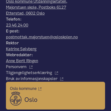
Oslo kommune Utdanningsetaten,
Majorstuen skole, Postboks 6127
Etterstad, 0602 Oslo
Telefon:
23 46 24 00
E-post:
postmottak.majorstuen@osloskolen.no
Rektor
Katrine Sølvberg
Webredaktør:
Anne Berit Ringen
Personvern
Tilgjengelighetserklæring
Bruk av informasjonskapsler
Oslo kommune