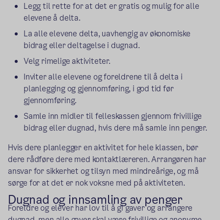
Legg til rette for at det er gratis og mulig for alle
elevene å delta.
La alle elevene delta, uavhengig av økonomiske
bidrag eller deltagelse i dugnad.
Velg rimelige aktiviteter.
Inviter alle elevene og foreldrene til å delta i
planlegging og gjennomføring, i god tid før
gjennomføring.
Samle inn midler til felleskassen gjennom frivillige
bidrag eller dugnad, hvis dere må samle inn penger.
Hvis dere planlegger en aktivitet for hele klassen, bør
dere rådføre dere med kontaktlæreren. Arrangøren har
ansvar for sikkerhet og tilsyn med mindreårige, og må
sørge for at det er nok voksne med på aktiviteten.
Dugnad og innsamling av penger
Foreldre og elever har lov til å gi gaver og arrangere
dugnad, men alle gaver skal være frivillige og anonyme.