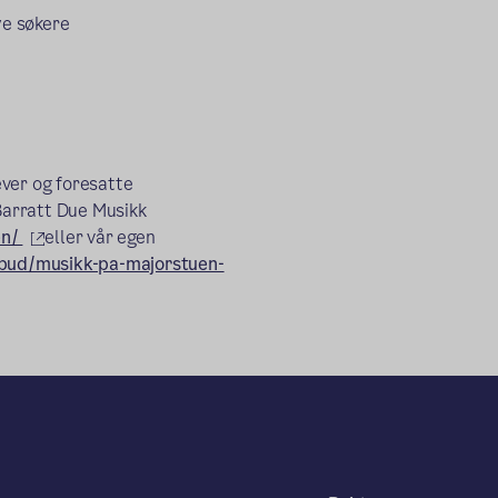
ye søkere
ever og foresatte
 Barratt Due Musikk
(ekstern lenke)
en/
eller vår egen
ilbud/musikk-pa-majorstuen-