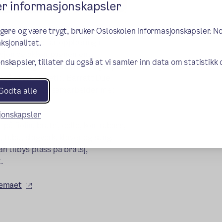
er informasjonskapsler
 grunnskoleopplæring, får
ngere og være trygt, bruker Osloskolen informasjonskapsler. N
ken. Elevene får opplæring i
ksjonalitet.
asjon og akkompagnement,
nskapsler, tillater du også at vi samler inn data om statistikk
ovedsakelig innenfor skoledagen på
regå etter skoletid. Barratt Due
lopplæringen og samarbeider med
Godta alle
sjonskapsler
nt på
fiolin, bratsj, cello, kontrabass,
 tuba, slagverk, klaver og sang.
an tilbys plass på bratsj,
.
(ekstern lenke)
jemaet