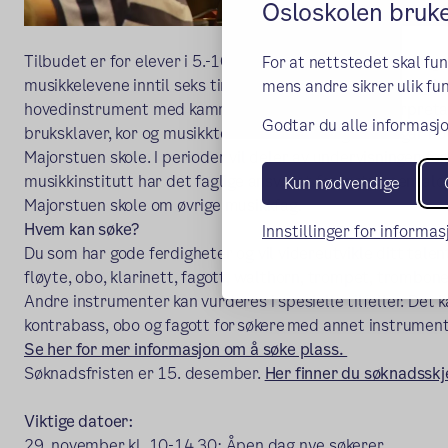
Osloskolen bruk
Tilbudet er for elever i 5.-10. klasse. I tillegg til ordinær
For at nettstedet skal fu
musikkelevene inntil seks timer mer musikkundervisning i u
mens andre sikrer ulik fun
hovedinstrument med kammermusikk, orkester, interpret
Godtar du alle informasjo
bruksklaver, kor og musikkteori. Undervisningen foregår h
Majorstuen skole. I perioder vil deler av undervisningen fo
musikkinstitutt har det faglige ansvaret for instrumenta
Kun nødvendige
Majorstuen skole om øvrige musikkfag.
Hvem kan søke?
Innstillinger for informa
Du som har gode ferdigheter og vil videreutvikle ditt tale
fløyte, obo, klarinett, fagott,
walthorn
, trompet, trombone,
Andre instrumenter kan vurderes i spesielle tilfeller. Det k
kontrabass, obo og fagott for søkere med annet instrument
Se her for mer informasjon om å søke plass.
Søknadsfristen er 15. desember.
Her finner du søknadssk
Viktige datoer:
29. november kl. 10-14.30: Åpen dag nye søkerer